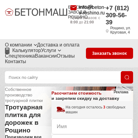
БЕТОННЫЙ
info@beton-
+7 (812)
ЗАВОД В
v-roshino.ru
309-56-
РОЩИНО
Приём заказов: с
39
8:00
до
21:00
Рощино, ул.
Круговая, 4
О компании
Доставка и оплата
Калькулятор
Услуги
Заказать звонок
Спецтехника
Вакансии
Отзывы
Контакты
Собственное
Реклама
Рассчитаем стоимость
производство
и закрепим скидку на доставку
тротуарной плитки
Тротуарная
На сегодня осталось
3
свободных
машин
плитка для
дорожек в
Рощино
Производим все