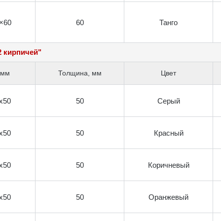
×60
60
Танго
2 кирпичей"
 мм
Толщина, мм
Цвет
х50
50
Серый
х50
50
Красный
х50
50
Коричневый
х50
50
Оранжевый