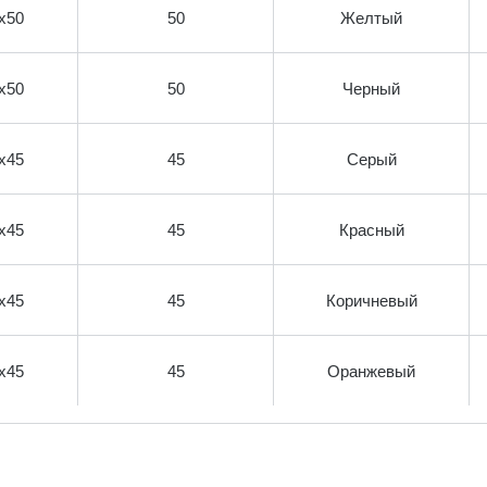
х50
50
Желтый
х50
50
Черный
х45
45
Серый
х45
45
Красный
х45
45
Коричневый
х45
45
Оранжевый