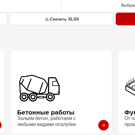
Выбран
Скачать XLSX
Бетонные работы
Фу
Зальем бетон, работаем с
От ч
любыми видами опалубки
про