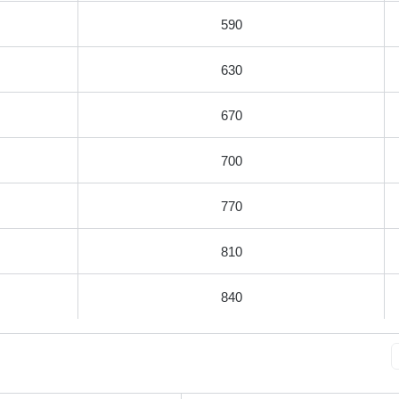
590
630
670
700
770
810
840