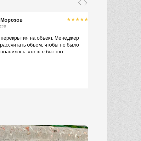
★
★
★
★
★
 Морозов
Евгений Во
026
14.04.2026
 перекрытия на объект. Менеджер
Делали дом, нуже
рассчитать объем, чтобы не было
Здесь мне помогл
нравилось, что все быстро
проект. Привезли 
доставили в срок.
Плиты нормальные
переживали за ло
спокойно.