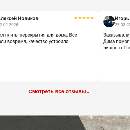
★
★
★
★
★
Алексей Новиков
Игорь
2.02.2026
27.03.2
ал плиты перекрытия для дома. Все
Заказывали
ли вовремя, качество устроило.
Дима помог 
лишнего. По
оформили и 
Смотреть все отзывы
→