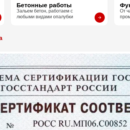
Бетонные работы
Фу
Зальем бетон, работаем с
От ч
любыми видами опалубки
про
а