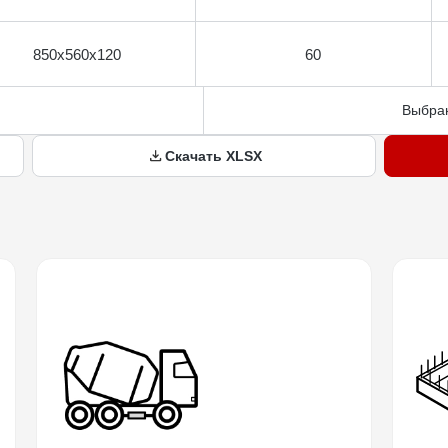
850х560х120
60
Выбран
Скачать XLSX