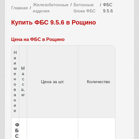
Железобетонные
Бетонные
ФБС
Главная
изделия
блоки ФБС
9.5.6
Купить ФБС 9.5.6 в Рощино
Цена на ФБС в Рощино
Н
а
и
м
М
е
а
н
с
Цена за шт.
Количество
о
с
в
а,
а
кг
н
и
е
Ф
Б
С