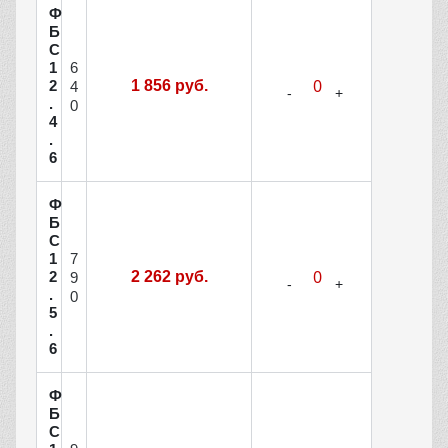
Ф
Б
С
6
1
2
1 856 руб.
4
.
0
4
.
6
Ф
Б
С
7
1
2
2 262 руб.
9
.
0
5
.
6
Ф
Б
С