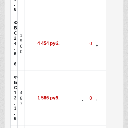
.
6
Ф
Б
С
1
2
9
4
4 454 руб.
6
.
0
6
.
6
Ф
Б
С
4
1
2
1 566 руб.
8
.
7
3
.
6