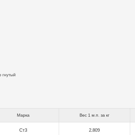
 гнутый
Марка
Вес 1 м.п. за кг
Ст3
2.809