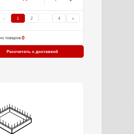
«
1
2
...
4
»
о товаров:
0
Рассчитать с доставкой