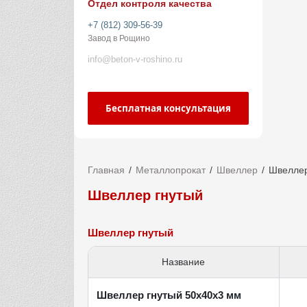
Отдел контроля качества
+7 (812) 309-56-39
Завод в Рощино
info@beton-v-roshino.ru
Бесплатная консультация
Главная
Металлопрокат
Швеллер
Швеллер
Швеллер гнутый
Швеллер гнутый
Название
Швеллер гнутый 50х40х3 мм