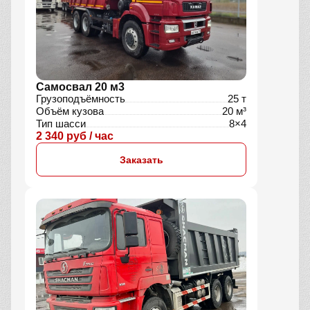
Самосвал 20 м3
Грузоподъёмность
25 т
Объём кузова
20 м³
Тип шасси
8×4
2 340 руб / час
Заказать