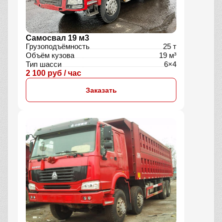
Самосвал 19 м3
Грузоподъёмность
25 т
Объём кузова
19 м³
Тип шасси
6×4
2 100 руб / час
Заказать