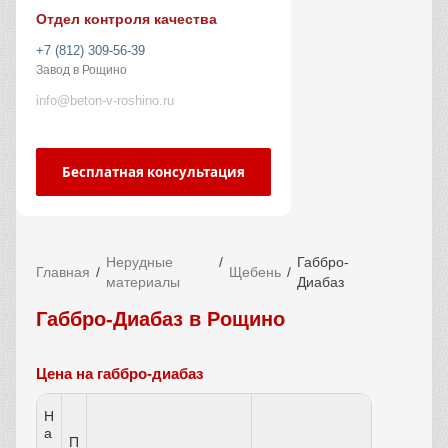
Отдел контроля качества
+7 (812) 309-56-39
Завод в Рощино
info@beton-v-roshino.ru
Бесплатная консультация
Нерудные
Габбро-
Главная
Щебень
материалы
Диабаз
Габбро-Диабаз в Рощино
Цена на габбро-диабаз
Н
а
П