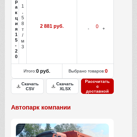
р
1
а
,
к
5
ц
и
8
2 881 руб.
я
т
1
/
5
м
-
3
2
0
Итого:
0 руб.
Выбрано товаров:
0
Рассчитать
Скачать
Скачать
с
CSV
XLSX
доставкой
Автопарк компании