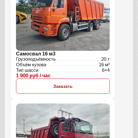
Самосвал 16 м3
Грузоподъёмность
20 т
Объём кузова
16 м³
Тип шасси
6×4
1 900 руб / час
Заказать