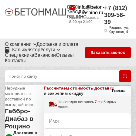
БЕТОННЫЙ
info@beton-
+7 (812)
ЗАВОД В
v-roshino.ru
309-56-
РОЩИНО
Приём заказов: с
39
8:00
до
21:00
Рощино, ул.
Круговая, 4
О компании
Доставка и оплата
Калькулятор
Услуги
Заказать звонок
Спецтехника
Вакансии
Отзывы
Контакты
Рассчитаем стоимость доставки
Нерудные
Реклама
и закрепим скидку
материалы с
доставкой по
На сегодня осталось
7
свободных
выгодной цене
машин
Габбро-
Диабаз в
Рощино
Доставка в