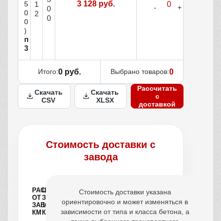
3 128 руб.
1
5
0
0
2
0
0
)
п
3
Итого:
0 руб.
Выбрано товаров:
0
Рассчитать
Скачать
Скачать
с
CSV
XLSX
доставкой
Стоимость доставки с
завода
РАССТОЯНИЕ
ЦЕНА
Стоимость доставки указана
ОТ
ЗА
ориентировочно и может изменяться в
ЗАВОДА,
1
зависимости от типа и класса бетона, а
КМ
КУБ