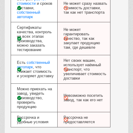
стоимости
и сроков
Не может сразу назвать
доставки,
стоимость доставки,
собственный
так как нет транспорта
автопарк
Сертификаты
Не может
качества, контроль
гарантировать
на всех этапах
качество, так как
производства,
закупает продукцию
можно заказать
там, где дешевле
тестирование
Нет своих машин,
Есть
собственный
использует наёмный
автопарк
, что
транспорт, что
снижает стоимость
увеличивает стоимость
и ускоряет доставку
доставки
Можно приехать на
завод, увидеть
Невозможно посетить
производство,
завод, так как его нет
проверить
продукцию
Рассрочка и
Рассрочка не
удобные условия
предоставляется