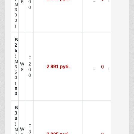
6
0
М
0
3
0
0
)
В
2
5
(
F
М
W
2
2 891 руб.
3
8
0
5
0
0
)
п
3
В
3
0
(
F
W
М
3