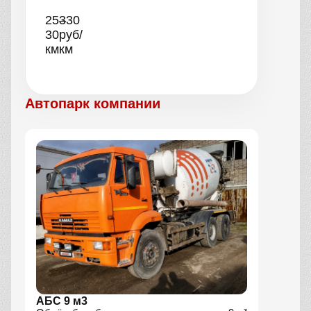
25–
330
30
руб/
км
км
Автопарк компании
АБС 9 м3