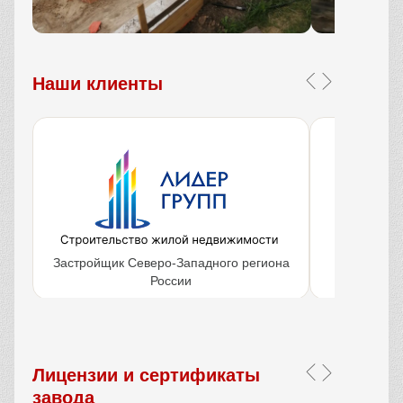
Наши клиенты
Застройщик Северо-Западного региона
Крупнейш
России
объ
Лицензии и сертификаты
завода