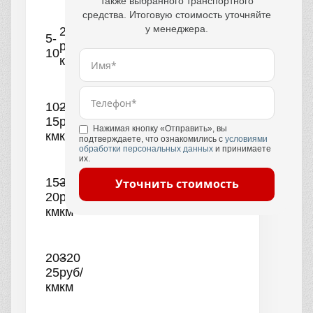
также выбранного транспортного
средства. Итоговую стоимость уточняйте
у менеджера.
250
5-
руб/
10
км
10–
290
15
руб/
Нажимая кнопку «Отправить», вы
км
км
подтверждаете, что ознакомились с
условиями
обработки персональных данных
и принимаете
их.
15–
300
Уточнить стоимость
20
руб/
км
км
20–
320
25
руб/
км
км