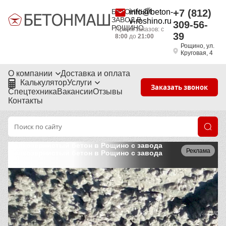
БЕТОННЫЙ
info@beton-
+7 (812)
ЗАВОД В
v-roshino.ru
309-56-
РОЩИНО
Приём заказов: с
39
8:00
до
21:00
Рощино, ул.
Круговая, 4
О компании
Доставка и оплата
Калькулятор
Услуги
Заказать звонок
Спецтехника
Вакансии
Отзывы
Контакты
Мелкозернистый бетон в Рощино с завода
Реклама
Мелкозернистый бетон в Рощино с завода