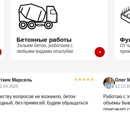
Бетонные работы
Фу
Зальем бетон, работаем с
От ч
любыми видами опалубки
про
★
★
★
★
★
Уткин Марсель
Олег 
1.04.2025
12.12.2
еству вопросов не возникло, бетон
Работаю с э
одный, без примесей. Будем обращаться
объёмы быва
приезжает с
путаницы