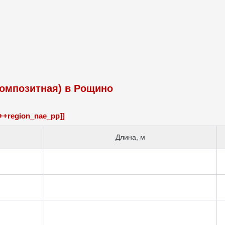
композитная) в Рощино
++region_nae_pp]]
Длина, м