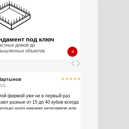
ндамент под ключ
астных домов до
мышленных объектов
★
★
★
★
★
Мартынов
Филиппов 
025
23.11.2025
той фирмой уже не в первый раз
В этот раз везли 
ют разные от 15 до 40 кубов всегда
чётко по времени
колько надо никаких недоливов или
детали, помогли с
стабильность!