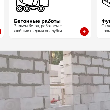
Бетонные работы
Фу
Зальем бетон, работаем с
От ч
любыми видами опалубки
про