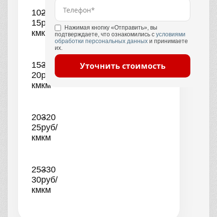
10–
290
15
руб/
Нажимая кнопку «Отправить», вы
км
км
подтверждаете, что ознакомились с
условиями
обработки персональных данных
и принимаете
их.
15–
300
Уточнить стоимость
20
руб/
км
км
20–
320
25
руб/
км
км
25–
330
30
руб/
км
км