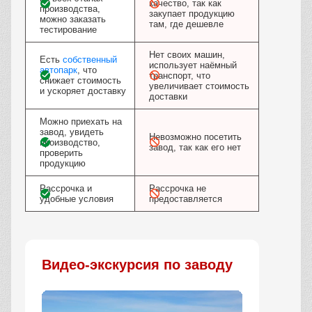
качество, так как
производства,
закупает продукцию
можно заказать
там, где дешевле
тестирование
Нет своих машин,
Есть
собственный
использует наёмный
автопарк
, что
транспорт, что
снижает стоимость
увеличивает стоимость
и ускоряет доставку
доставки
Можно приехать на
завод, увидеть
Невозможно посетить
производство,
завод, так как его нет
проверить
продукцию
Рассрочка и
Рассрочка не
удобные условия
предоставляется
Видео-экскурсия по заводу