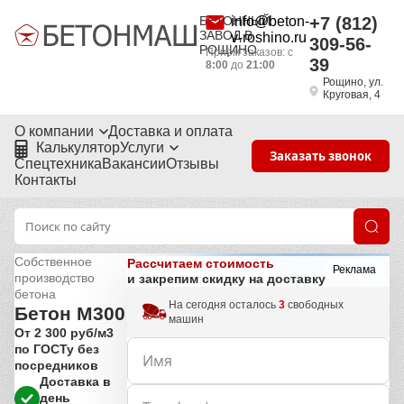
БЕТОННЫЙ
info@beton-
+7 (812)
ЗАВОД В
v-roshino.ru
309-56-
РОЩИНО
Приём заказов: с
39
8:00
до
21:00
Рощино, ул.
Круговая, 4
О компании
Доставка и оплата
Калькулятор
Услуги
Заказать звонок
Спецтехника
Вакансии
Отзывы
Контакты
Собственное
Рассчитаем стоимость
Реклама
производство
и закрепим скидку на доставку
бетона
На сегодня осталось
3
свободных
Бетон М300
машин
От 2 300 руб/м3
по ГОСТу без
посредников
Доставка в
день