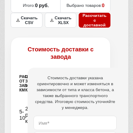
Итого:
0 руб.
Выбрано товаров:
0
Рассчитать
Скачать
Скачать
с
CSV
XLSX
доставкой
Стоимость доставки с
завода
РАССТОЯНИЕ
ЦЕНА
Стоимость доставки указана
ОТ
ЗА
ориентировочно и может изменяться в
ЗАВОДА,
1
зависимости от типа и класса бетона, а
КМ
КУБ
также выбранного транспортного
средства. Итоговую стоимость уточняйте
у менеджера.
250
5-
руб/
10
км