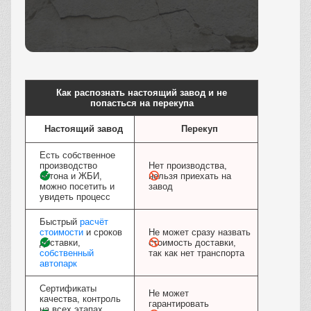
Заказать
Как распознать настоящий завод и не
попасться на перекупа
Настоящий завод
Перекуп
Есть собственное
производство
Нет производства,
бетона и ЖБИ,
нельзя приехать на
можно посетить и
завод
увидеть процесс
Быстрый
расчёт
стоимости
и сроков
Не может сразу назвать
доставки,
стоимость доставки,
собственный
так как нет транспорта
автопарк
Сертификаты
Не может
качества, контроль
гарантировать
на всех этапах