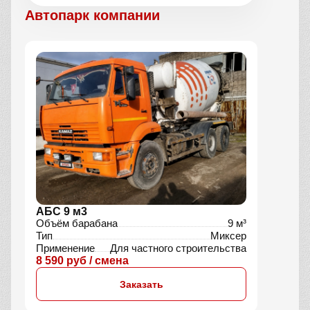
Автопарк компании
АБС 9 м3
Объём барабана
9 м³
Тип
Миксер
Применение
Для частного строительства
8 590 руб / смена
Заказать