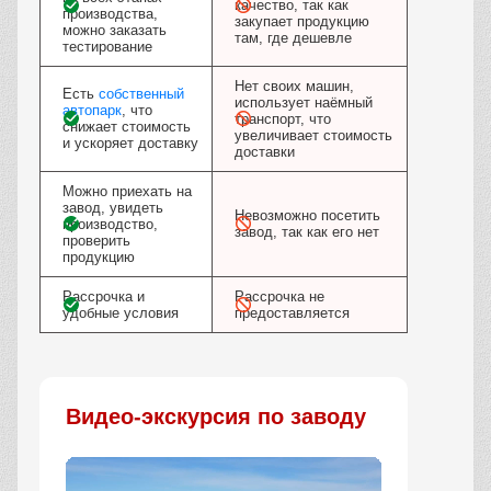
качество, так как
производства,
закупает продукцию
можно заказать
там, где дешевле
тестирование
Нет своих машин,
Есть
собственный
использует наёмный
автопарк
, что
транспорт, что
снижает стоимость
увеличивает стоимость
и ускоряет доставку
доставки
Можно приехать на
завод, увидеть
Невозможно посетить
производство,
завод, так как его нет
проверить
продукцию
Рассрочка и
Рассрочка не
удобные условия
предоставляется
Видео-экскурсия по заводу