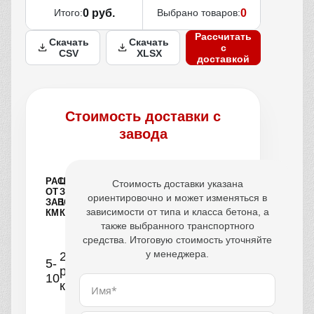
Итого:
0 руб.
Выбрано товаров:
0
Рассчитать
Скачать
Скачать
с
CSV
XLSX
доставкой
Стоимость доставки с
завода
РАССТОЯНИЕ
ЦЕНА
Стоимость доставки указана
ОТ
ЗА
ориентировочно и может изменяться в
ЗАВОДА,
1
зависимости от типа и класса бетона, а
КМ
КУБ
также выбранного транспортного
средства. Итоговую стоимость уточняйте
у менеджера.
250
5-
руб/
10
км