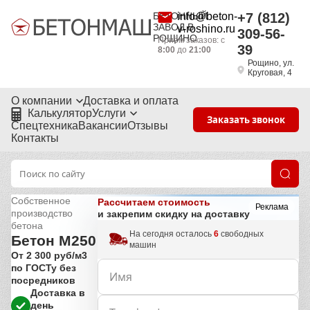
БЕТОННЫЙ
info@beton-
+7 (812)
ЗАВОД В
v-roshino.ru
309-56-
РОЩИНО
Приём заказов: с
39
8:00
до
21:00
Рощино, ул.
Круговая, 4
О компании
Доставка и оплата
Калькулятор
Услуги
Заказать звонок
Спецтехника
Вакансии
Отзывы
Контакты
Собственное
Рассчитаем стоимость
Реклама
производство
и закрепим скидку на доставку
бетона
На сегодня осталось
6
свободных
Бетон М250
машин
От 2 300 руб/м3
по ГОСТу без
посредников
Доставка в
день