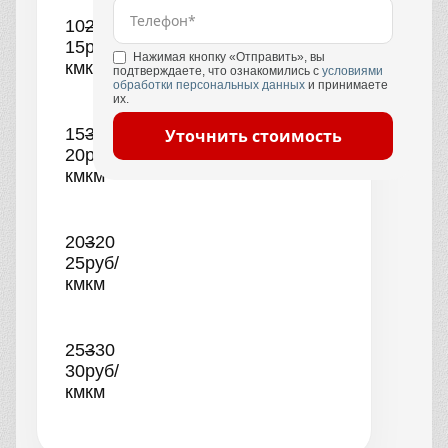
10–
290
15
руб/
Нажимая кнопку «Отправить», вы
км
км
подтверждаете, что ознакомились с
условиями
обработки персональных данных
и принимаете
их.
15–
300
Уточнить стоимость
20
руб/
км
км
20–
320
25
руб/
км
км
25–
330
30
руб/
км
км