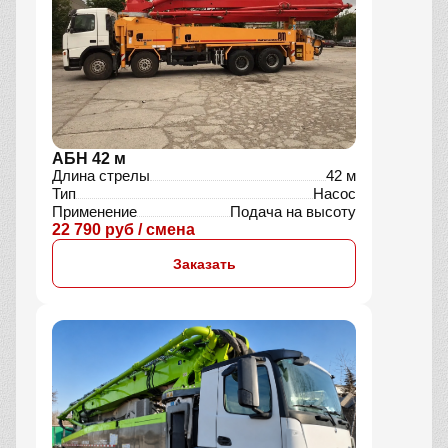
АБН 42 м
Длина стрелы
42 м
Тип
Насос
Применение
Подача на высоту
22 790 руб / смена
Заказать