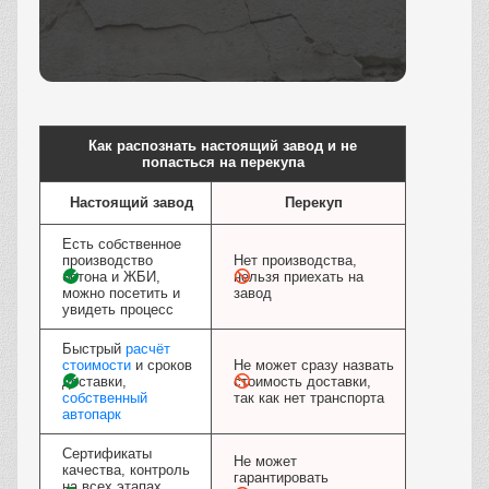
Заказать
Как распознать настоящий завод и не
попасться на перекупа
Настоящий завод
Перекуп
Есть собственное
производство
Нет производства,
бетона и ЖБИ,
нельзя приехать на
можно посетить и
завод
увидеть процесс
Быстрый
расчёт
стоимости
и сроков
Не может сразу назвать
доставки,
стоимость доставки,
собственный
так как нет транспорта
автопарк
Сертификаты
Не может
качества, контроль
гарантировать
на всех этапах